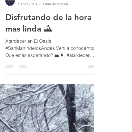
El Oasis Apart Hotel
10 oct 2018
1 min de lectura
Disfrutando de la hora
mas linda 🌄
Atardecer en El Oasis,
#SanMartindelosAndes Vení a conocernos!
Que estás esperando? 🏔🌲. #atardecer
#patagonia #montaña