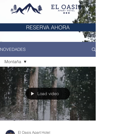
RESERVA AHORA
NOVEDADES
Montaña
All Posts
Nieve
Ski
Load video
Promo
Montaña
Patagonia
El Oasis Apart Hotel