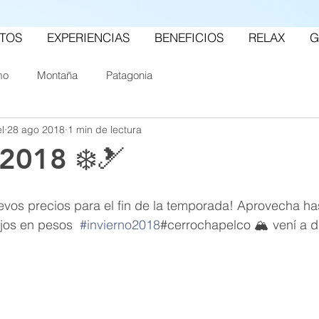
TOS
EXPERIENCIAS
BENEFICIOS
RELAX
G
mo
Montaña
Patagonia
l
28 ago 2018
1 min de lectura
 2018 ❄️🎿
vos precios para el fin de la temporada! Aprovecha ha
ijos en pesos  
#invierno2018
#cerrochapelco 🏔 vení a di